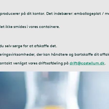
u producerer på dit kontor. Det indebærer: emballageplat / m
et ikke smides i vores containere.
du selv sørge for at afskaffe det.
eringsvirksomheder, der kan håndtere og bortskaffe dit affal
ontakt venligst vores driftsafdeling på
drift@castellum.dk
.