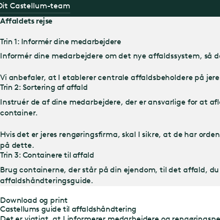
Dit Castellum-team
Affaldets rejse
Trin 1: Informér dine medarbejdere
Informér dine medarbejdere om det nye affaldssystem, så de h
Vi anbefaler, at I etablerer centrale affaldsbeholdere på jere
Trin 2: Sortering af affald
Instruér de af dine medarbejdere, der er ansvarlige for at af
container.
Hvis det er jeres rengøringsfirma, skal I sikre, at de har ord
på dette.
Trin 3: Containere til affald
Brug containerne, der står på din ejendom, til det affald, du 
affaldshåndteringsguide.
Download og print
Castellums guide til affaldshåndtering
Det er vigtigt, at I informerer medarbejdere og rengøringsper