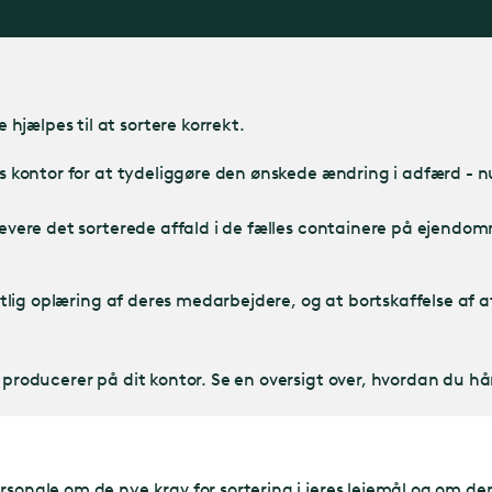
jælpes til at sortere korrekt.
s kontor for at tydeliggøre den ønskede ændring i adfærd - nu 
levere det sorterede affald i de fælles containere på ejendomm
entlig oplæring af deres medarbejdere, og at bortskaffelse af a
producerer på dit kontor. Se en oversigt over, hvordan du hånd
sonale om de nye krav for sortering i jeres lejemål og om dep