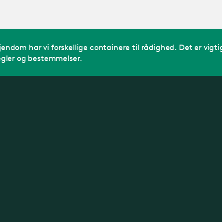
Gå til
hovedindholdet
endom har vi forskellige containere til rådighed. Det er vigtig
egler og bestemmelser.