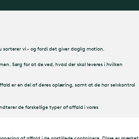
sorterer vi - og fordi det giver daglig motion.
en. Sørg for at de ved, hvad der skal leveres i hvilken
ffald er en del af deres oplæring, samt at de har selvkontrol
terer de forskellige typer af affald i vores
onering af affald i de opstillede containere. Disse er mærket