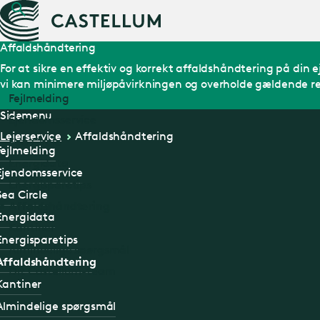
Affaldshåndtering
For at sikre en effektiv og korrekt affaldshåndtering på din ej
vi kan minimere miljøpåvirkningen og overholde gældende r
Fejlmelding
Sidemenu
Ejendomsservice
Lejerservice
Affaldshåndtering
Sea Circle
Fejlmelding
Energidata
Ejendomsservice
Energisparetips
Sea Circle
Affaldshåndtering
Energidata
Kantiner
Energisparetips
Almindelige spørgsmål
Affaldshåndtering
Dit Castellum-team
Kantiner
Almindelige spørgsmål