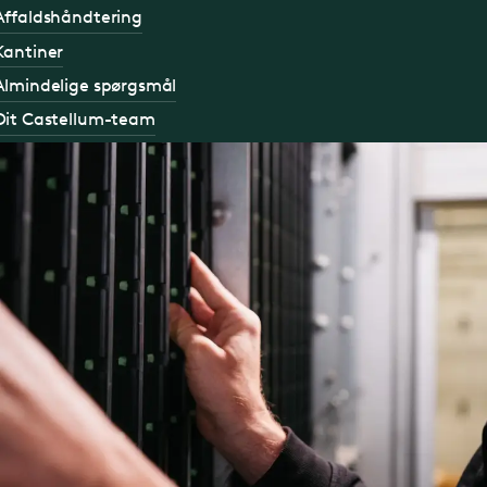
Affaldshåndtering
Kantiner
Almindelige spørgsmål
Dit Castellum-team