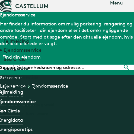
Gå til
Menu
hovedindholdet
Ejendomsservice
Her finder du information om mulig parkering, rengøring og
andre faciliteter i din ejendom eller i det omkringliggende
område. Start med at søge efter den aktuelle ejendom, hvis
Fejlmelding
den ikke allerede er valgt.
Ejendomsservice
Find din ejendom
Sea Circle
Energidata
Energisparetips
Sidemenu
Lejerservice
Ejendomsservice
Affaldshåndtering
Fejlmelding
Kantiner
Ejendomsservice
Almindelige spørgsmål
Sea Circle
Dit Castellum-team
Energidata
Energisparetips