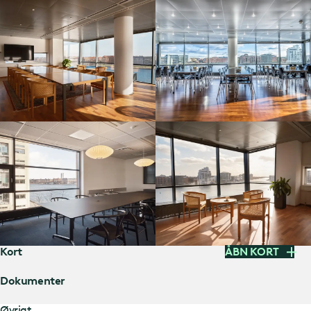
Kort
ÅBN KORT
Dokumenter
Øvrigt