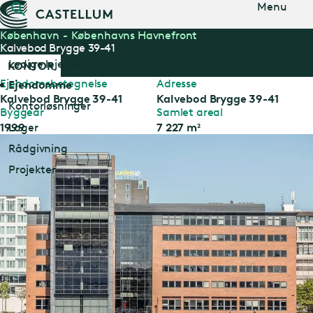
Gå til
Menu
hovedindholdet
København
Københavns Havnefront
Kalvebod Brygge 39-41
Ledige lejemål
KONTOR
Ejendomsbetegnelse
Adresse
Ejendomme
Kalvebod Brygge 39-41
Kalvebod Brygge 39-41
Kontorløsninger
Byggeår
Samlet areal
Lager
1999
7 227
m²
Rådgivning
Projekter