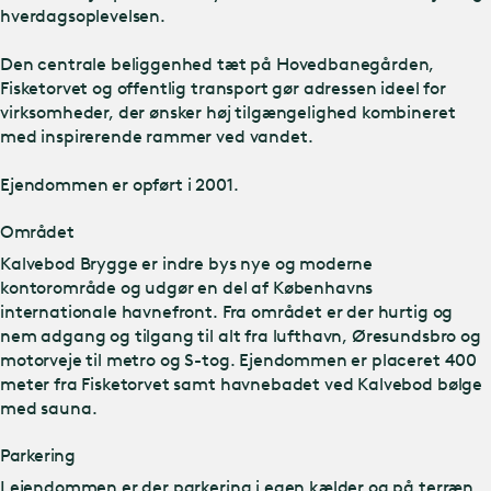
hverdagsoplevelsen.
Den centrale beliggenhed tæt på Hovedbanegården,
Fisketorvet og offentlig transport gør adressen ideel for
virksomheder, der ønsker høj tilgængelighed kombineret
med inspirerende rammer ved vandet.
Ejendommen er opført i 2001.
Området
Kalvebod Brygge er indre bys nye og moderne
kontorområde og udgør en del af Københavns
internationale havnefront. Fra området er der hurtig og
nem adgang og tilgang til alt fra lufthavn, Øresundsbro og
motorveje til metro og S-tog. Ejendommen er placeret 400
meter fra Fisketorvet samt havnebadet ved Kalvebod bølge
med sauna.
Parkering
I ejendommen er der parkering i egen kælder og på terræn