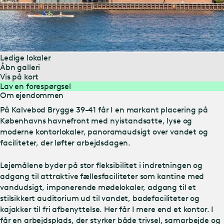
Ledige lokaler
Åbn galleri
Vis på kort
Lav en forespørgsel
Om ejendommen
På Kalvebod Brygge 39-41 får I en markant placering på
Københavns havnefront med nyistandsatte, lyse og
moderne kontorlokaler, panoramaudsigt over vandet og
faciliteter, der løfter arbejdsdagen.
Lejemålene byder på stor fleksibilitet i indretningen og
adgang til attraktive fællesfaciliteter som kantine med
vandudsigt, imponerende mødelokaler, adgang til et
stilsikkert auditorium ud til vandet, badefaciliteter og
kajakker til fri afbenyttelse. Her får I mere end et kontor. I
får en arbejdsplads, der styrker både trivsel, samarbejde og