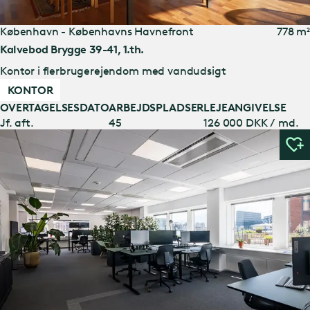
København - Københavns Havnefront
778 m²
Kalvebod Brygge 39-41, 1.th.
Kontor i flerbrugerejendom med vandudsigt
KONTOR
OVERTAGELSESDATO
ARBEJDSPLADSER
LEJEANGIVELSE
Jf. aft.
45
126 000 DKK / md.