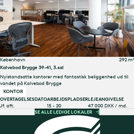
København
292 m²
Kalvebod Brygge 39-41, 3.sal
Nyistandsatte kontorer med fantastisk beliggenhed ud til
vandet på Kalvebod Brygge
KONTOR
OVERTAGELSESDATO
ARBEJDSPLADSER
LEJEANGIVELSE
Jf. aft.
15 - 20
47 000 DKK / md.
SE ALLE LEDIGE LOKALER