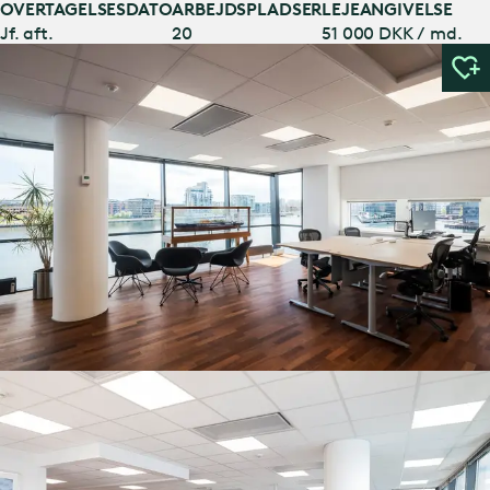
OVERTAGELSESDATO
ARBEJDSPLADSER
LEJEANGIVELSE
Jf. aft.
20
51 000 DKK / md.