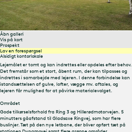
Åbn galleri
Vis på kort
Prospekt
Lav en forespørgsel
Alsidigt kontorlokale
Lejemålet er tomt og kan indrettes eller opdeles efter behov.
Det fremstår som et stort, åbent rum, der kan tilpasses og
indrettes i samarbejde med lejeren. I denne forbindelse kan
istandsættelsen af gulve, lofter, vægge mv. aftales, og
lejeren får mulighed for at påvirke materialevalget.
Området
Gode tilkørselsforhold fra Ring 3 og Hillerødmotorvejen. 5
minutters gåafstand til Gladsaxe Ringvej, som har flere
buslinjer. Tæt på den nye letbane, der bliver opført tæt på
stationen Dynamovej samt flere grønne områder.