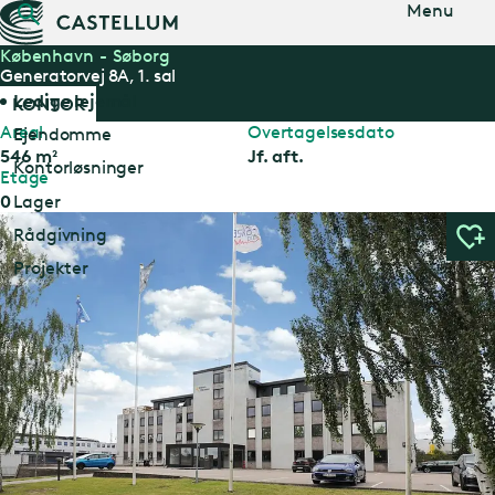
Gå til
Menu
hovedindholdet
København
Søborg
Generatorvej 8A, 1. sal
Ledige lejemål
KONTOR
Areal
Overtagelsesdato
Ejendomme
546
m²
Jf. aft.
Kontorløsninger
Etage
Lager
0
Rådgivning
Projekter