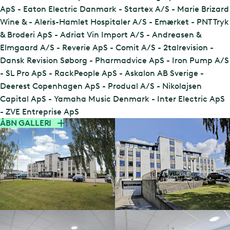
ApS - Eaton Electric Danmark - Startex A/S - Marie Brizard
Wine & - Aleris-Hamlet Hospitaler A/S - Emærket - PNT Tryk
& Broderi ApS - Adriat Vin Import A/S - Andreasen &
Elmgaard A/S - Reverie ApS - Comit A/S - 2talrevision -
Dansk Revision Søborg - Pharmadvice ApS - Iron Pump A/S
- SL Pro ApS - RackPeople ApS - Askalon AB Sverige -
Deerest Copenhagen ApS - Produal A/S - Nikolajsen
Capital ApS - Yamaha Music Denmark - Inter Electric ApS
- ZVE Entreprise ApS
ÅBN GALLERI