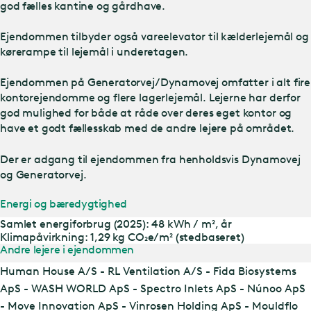
god fælles kantine og gårdhave.
Ejendommen tilbyder også vareelevator til kælderlejemål og
kørerampe til lejemål i underetagen.
Ejendommen på Generatorvej/Dynamovej omfatter i alt fire
kontorejendomme og flere lagerlejemål. Lejerne har derfor
god mulighed for både at råde over deres eget kontor og
have et godt fællesskab med de andre lejere på området.
Der er adgang til ejendommen fra henholdsvis Dynamovej
og Generatorvej.
Energi og bæredygtighed
Samlet energiforbrug (2025): 48 kWh / m², år
Klimapåvirkning: 1,29 kg CO₂e/m² (stedbaseret)
Andre lejere i ejendommen
Human House A/S - RL Ventilation A/S - Fida Biosystems
ApS - WASH WORLD ApS - Spectro Inlets ApS - Núnoo ApS
- Move Innovation ApS - Vinrosen Holding ApS - Mouldflo