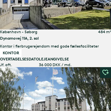
København - Søborg
484 m²
Dynamovej 11A, 2. sal
Kontor i flerbrugerejendom med gode fællesfaciliteter
KONTOR
OVERTAGELSESDATO
LEJEANGIVELSE
Jf. aft.
36 000 DKK / md.