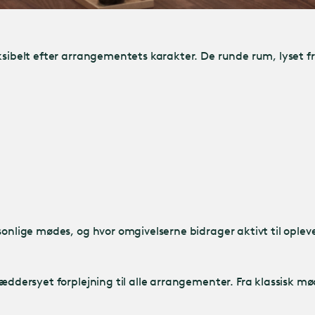
eksibelt efter arrangementets karakter. De runde rum, lyset 
sonlige mødes, og hvor omgivelserne bidrager aktivt til oplev
ræddersyet forplejning til alle arrangementer. Fra klassisk m