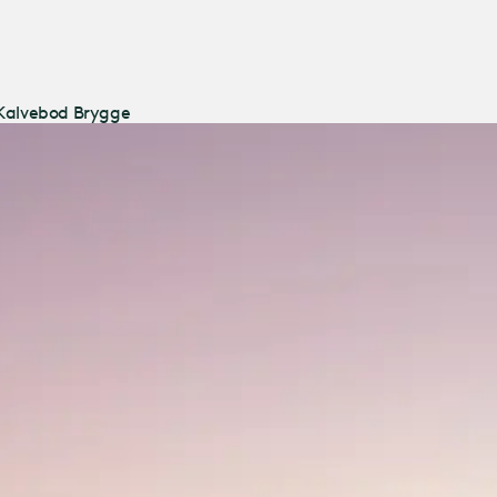
Gå til
hovedindholdet
 Kalvebod Brygge