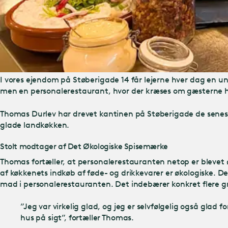
I vores ejendom på Støberigade 14 får lejerne hver dag en unik
men en personalerestaurant, hvor der kræses om gæsterne hv
Thomas Durlev har drevet kantinen på Støberigade de senest
glade landkøkken.
Stolt modtager af Det Økologiske Spisemærke
Thomas fortæller, at personalerestauranten netop er blevet 
af køkkenets indkøb af føde- og drikkevarer er økologiske. De
mad i personalerestauranten. Det indebærer konkret flere gr
”Jeg var virkelig glad, og jeg er selvfølgelig også glad
hus på sigt”, fortæller Thomas.