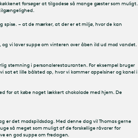
at køkkenet forsøger at tilgodese så mange gæster som muligt.
tilgængelighed.
 spise. – at de mærker, at der er et miljø, hvor de kan
n, og vi laver suppe om vinteren over åben ild ud mod vandet.
særlig stemning i personalerestauranten. For eksempel bruger
 sat et lille bålsted op, hvor vi kommer appelsiner og kanel i
hed for at købe noget lækkert chokolade med hjem. De
edag er det madspildsdag. Med denne dag vil Thomas gerne
uge så meget som muligt af de forskellige råvarer for
lave en god suppe om fredagen.