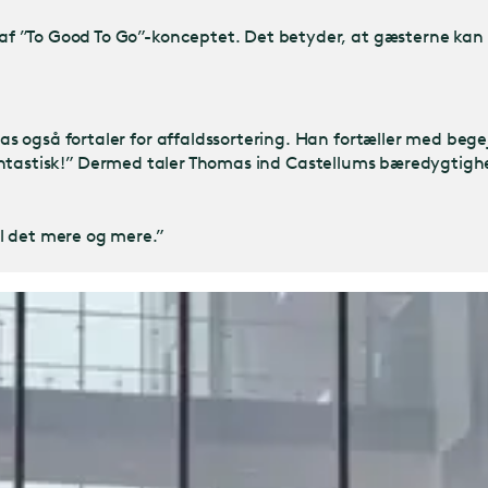
f ”To Good To Go”-konceptet. Det betyder, at gæsterne kan
gså fortaler for affaldssortering. Han fortæller med begejstri
lt fantastisk!” Dermed taler Thomas ind Castellums bæredygti
il det mere og mere.”