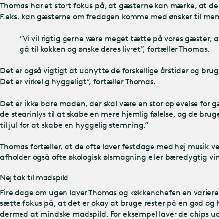
Thomas har et stort fokus på, at gæsterne kan mærke, at der e
F.eks. kan gæsterne om fredagen komme med ønsker til menuen
”Vi vil rigtig gerne være meget tætte på vores gæster, a
gå til kokken og ønske deres livret”, fortæller Thomas.
Det er også vigtigt at udnytte de forskellige årstider og br
Det er virkelig hyggeligt”, fortæller Thomas.
Det er ikke bare maden, der skal være en stor oplevelse for 
de stearinlys til at skabe en mere hjemlig følelse, og de brug
til jul for at skabe en hyggelig stemning.”
Thomas fortæller, at de ofte laver festdage med høj musik 
afholder også ofte økologisk ølsmagning eller bæredygtig vi
Nej tak til madspild
Fire dage om ugen laver Thomas og køkkenchefen en variere
sætte fokus på, at det er okay at bruge rester på en god og
dermed at mindske madspild. For eksempel laver de chips ud 