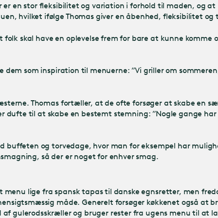
r en stor fleksibilitet og variation i forhold til maden, og 
, hvilket ifølge Thomas giver en åbenhed, fleksibilitet og 
t folk skal have en oplevelse frem for bare at kunne komme og
uge dem som inspiration til menuerne: ”Vi griller om sommere
gæsterne. Thomas fortæller, at de ofte forsøger at skabe en 
er dufte til at skabe en bestemt stemning: ”Nogle gange har vi
ved buffeten og torvedage, hvor man for eksempel har mulig
nsmagning, så der er noget for enhver smag.
t menu lige fra spansk tapas til danske egnsretter, men fr
 hensigtsmæssig måde. Generelt forsøger køkkenet også at br
af gulerodsskræller og bruger rester fra ugens menu til at 