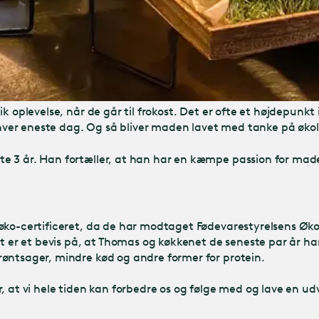
 oplevelse, når de går til frokost. Det er ofte et højdepunkt 
er eneste dag. Og så bliver maden lavet med tanke på økolo
e 3 år. Han fortæller, at han har en kæmpe passion for made
øko-certificeret, da de har modtaget Fødevarestyrelsens Øko
t er et bevis på, at Thomas og køkkenet de seneste par år har
øntsager, mindre kød og andre former for protein.
 for, at vi hele tiden kan forbedre os og følge med og lave en