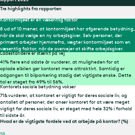
Tre highlights fra rapporten
Kontormiljøet er en væsentlig faktor
8 ud af 10 mener, at kontormiljøet har afgørende betydning,
når de skal vælge en ny arbejdsgiver. Selv personer, der
primært arbejder hjemmefra, vægter kontormiljøet som en
væsentlig faktor, når de overvejer at skifte arbejdsgiver.
Ladestandere er stærkt på vej
41% flere end sidste år vurderer, at muligheden for at
oplade elbilen gør kontoret mere attraktivt. Samtidig er
adgangen til bilparkering stadig det vigtigste ønske. Dette
tal er steget fra 49% til 56%.
Kontorets sociale betydning vokser
71& vurderer, at kontoret er vigtigt for deres sociale liv, og
antallet af personer, der anser kontoret for at være meget
vigtigt for deres sociale liv, er steget med hele 32% i forhold
til sidste år.
Hvad er de vigtigste fordele ved at arbejde på kontor? (%)
58